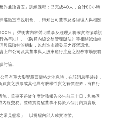
反詐兼論資安」訓練課程：已完成40人，合計80小時
律遵循宣導說明會」，轉知公司董事及各經理人與相關
100%； 聲明書內容聲明董事及經理人將確實遵循瑞祺
行為準則》、《防範內線交易管理辦法》等相關誠信經
理與風險控管機制，以創造永續發展之經營環境。
含上市公司及其董事與大股東應行注意之證券市場規範
參討論。
悉本公司有重大影響股票價格之消息時，在該消息明確後，
所買賣之股票或其他具有股權性質之有價證券，有自行
措施，董事不得於年度財務報告公告前三十日，和每季
成內線交易。並確實提醒董事不得於六個月內買賣股
之常見態樣」，以提醒內部人確實遵循。