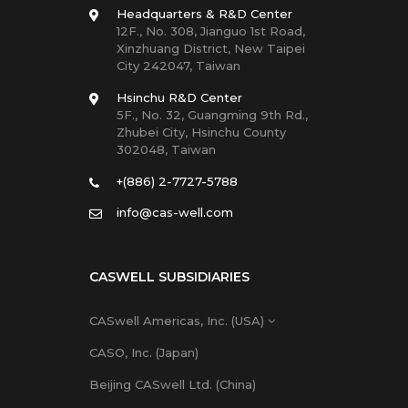
Headquarters & R&D Center
12F., No. 308, Jianguo 1st Road,
Xinzhuang District, New Taipei
City 242047, Taiwan
Hsinchu R&D Center
5F., No. 32, Guangming 9th Rd.,
Zhubei City, Hsinchu County
302048, Taiwan
+(886) 2-7727-5788
info@cas-well.com
CASWELL SUBSIDIARIES
CASwell Americas, Inc. (USA)
CASO, Inc. (Japan)
Beijing CASwell Ltd. (China)