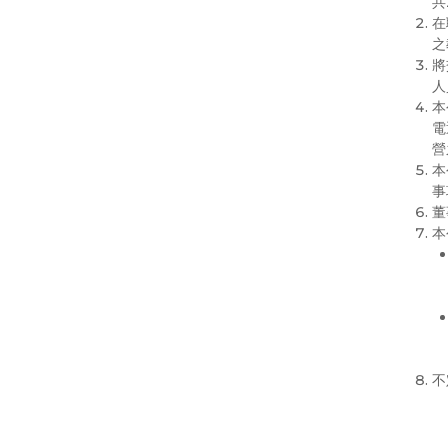
共
在
之
將
人
本
電
營
本
事
董
本
不