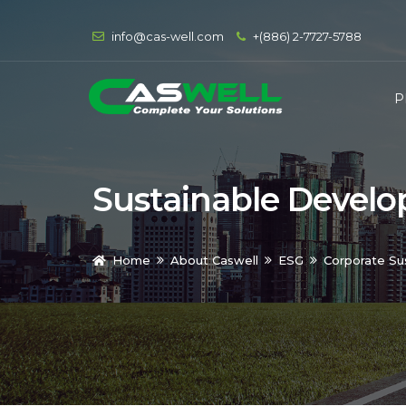
info@cas-well.com
+(886) 2-7727-5788
P
Sustainable Devel
Home
About Caswell
ESG
Corporate Sus