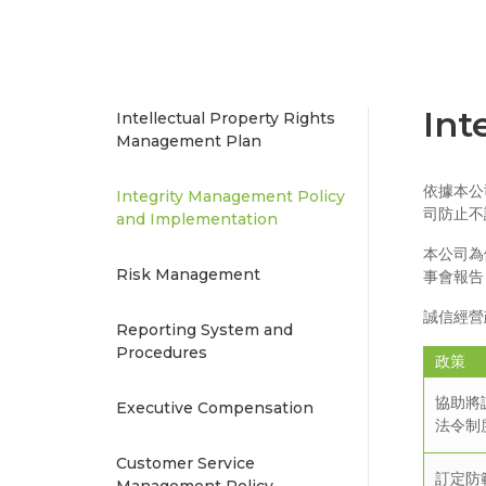
Int
Intellectual Property Rights
Management Plan
依據本公
Integrity Management Policy
司防止不
and Implementation
本公司為
Risk Management
事會報告
誠信經營
Reporting System and
Procedures
政策
協助將
Executive Compensation
法令制
Customer Service
訂定防