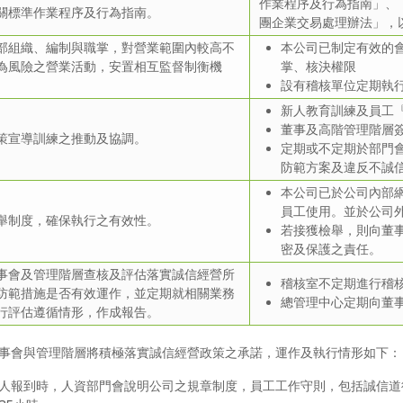
作業程序及行為指南」、
關標準作業程序及行為指南。
團企業交易處理辦法」，
部組織、編制與職掌，對營業範圍內較高不
本公司已制定有效的
為風險之營業活動，安置相互監督制衡機
掌、核決權限
設有稽核單位定期執
新人教育訓練及員工
董事及高階管理階層
策宣導訓練之推動及協調。
定期或不定期於部門
防範方案及違反不誠
本公司已於公司內部
員工使用。並於公司
舉制度，確保執行之有效性。
若接獲檢舉，則向董
密及保護之責任。
事會及管理階層查核及評估落實誠信經營所
稽核室不定期進行稽
防範措施是否有效運作，並定期就相關業務
總管理中心定期向董
行評估遵循情形，作成報告。
事會與管理階層將積極落實誠信經營政策之承諾，運作及執行情形如下：
人報到時，人資部門會說明公司之規章制度，員工工作守則，包括誠信道德