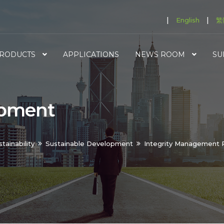
|
|
English
繁
RODUCTS
APPLICATIONS
NEWS ROOM
SU
opment
tainability
Sustainable Development
Integrity Management 