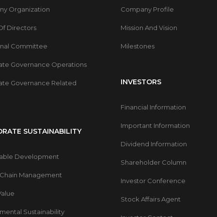
y Organization
Company Profile
f Directors
Mission And Vision
onal Committee
Milestones
ate Governance Operations
INVESTORS
ate Governance Related
Financial Information
Important Information
RATE SUSTAINABILITY
Dividend Information
nable Development
Shareholder Column
 Chain Management
Investor Conference
Value
Stock Affairs Agent
mental Sustainability