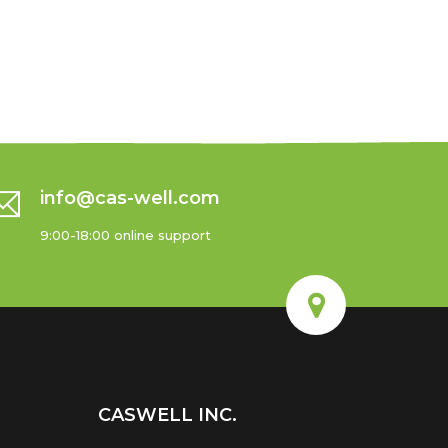
info@cas-well.com
9:00-18:00 online support
CASWELL INC.