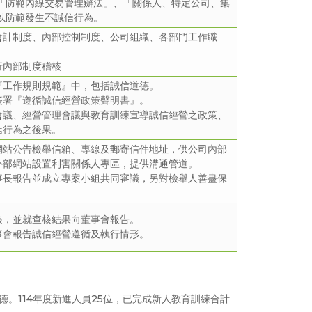
「防範內線交易管理辦法」、「關係人、特定公司、集
以防範發生不誠信行為。
會計制度、內部控制制度、公司組織、各部門工作職
行內部制度稽核
『工作規則規範』中，包括誠信道德。
簽署『遵循誠信經營政策聲明書』。
會議、經營管理會議與教育訓練宣導誠信經營之政策、
信行為之後果。
網站公告檢舉信箱、專線及郵寄信件地址，供公司內部
外部網站設置利害關係人專區，提供溝通管道。
事長報告並成立專案小組共同審議，另對檢舉人善盡保
核，並就查核結果向董事會報告。
事會報告誠信經營遵循及執行情形。
。114年度新進人員25位，已完成新人教育訓練合計