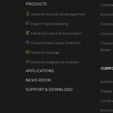
PRODUCTS
Compan
Network Security & Management
Board O
Edge / Fog Computing
Functi
Industrial Control & Automation
Corpor
Cloud & Data Center Switches
Corpor
Bylaw
Network Storage
Network Adapters & Modules
CORPO
APPLICATIONS
NEWS ROOM
Sustai
SUPPORT & DOWNLOAD
Supply
Social 
Environ