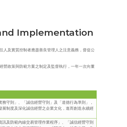
 and Implementation
任人及實質控制者應盡善良管理人之注意義務，督促公
經營政策與防範方案之制定及監督執行，一年一次向董
實務守則」、「誠信經營守則」及「道德行為準則」，
發展制度及深化誠信經營之企業文化，進而創造永續經
資訊及防範內線交易管理作業程序」、「誠信經營守則