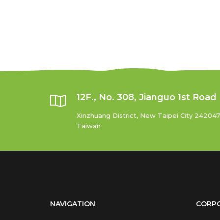
12F., No. 308, Jianguo 1st Road
Xinzhuang District, New Taipei City 242047
Taiwan
NAVIGATION
CORP