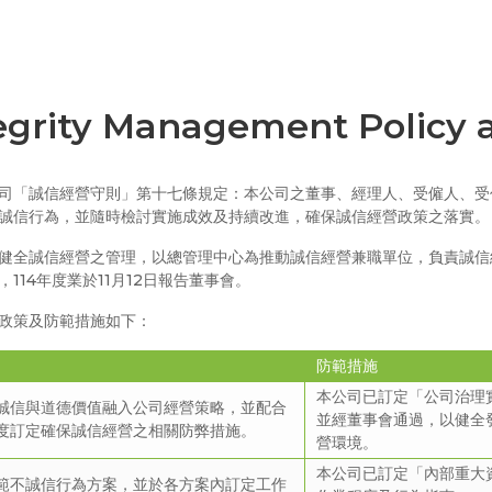
egrity Management Policy
司「誠信經營守則」第十七條規定：本公司之董事、經理人、受僱人、受
誠信行為，並隨時檢討實施成效及持續改進，確保誠信經營政策之落實。
健全誠信經營之管理，以總管理中心為推動誠信經營兼職單位，負責誠信
，114年度業於11月12日報告董事會。
政策及防範措施如下：
防範措施
本公司已訂定「公司治理
誠信與道德價值融入公司經營策略，並配合
並經董事會通過，以健全
度訂定確保誠信經營之相關防弊措施。
營環境。
本公司已訂定「內部重大
範不誠信行為方案，並於各方案內訂定工作