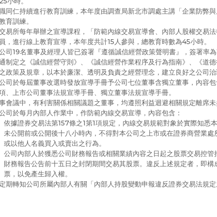
25小時。
職同仁持續進行教育訓練，本年度由調查局新北市調處主講「企業防弊與
教育訓練。
交易所每年舉辦之宣導課程，「防範內線交易宣導會、內部人股權交易法
員，進行線上教育宣導，本年度共計15人參與，總教育時數為45小時。
公司19名董事及經理人皆已簽署『遵循誠信經營政策聲明書』，簽署率為
通制定之《誠信經營守則》、《誠信經營作業程序及行為指南》、《道德
之政策及規章，以本於廉潔、透明及負責之經營理念，建立良好之公司治
公司於每屆董事改選時發放宣導手冊予公司七位董事含獨立董事，內容包
項、上市公司董事法規宣導手冊、獨立董事法規宣導手冊。
事會議中，有利害關係相關議題之董事，均遵照利益迴避相關規定離席未
公司於每月內部人作業中，作防範內線交易宣導，內容包含：
依據證券交易法第157條之1第1項規定，內線交易規範對象於實際知
未公開前或公開後十八小時內，不得對本公司之上市或在證券商營業處
或以他人名義買入或賣出之行為。
公司內部人於獲悉公司財務報告或相關業績內容之日起之股票交易控管
財務報告公告前十五日之封閉期間交易其股票。違反上述規定者，即構
票，以免產生歸入權。
定期轉知公司所屬內部人有關「內部人持股變動申報違反證券交易法規定